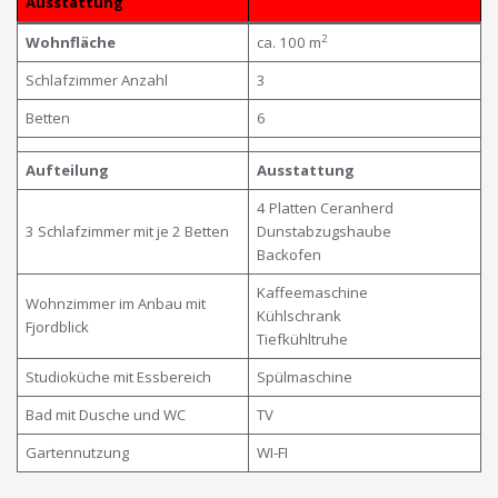
Ausstattung
2
Wohnfläche
ca. 100 m
Schlafzimmer Anzahl
3
Betten
6
Aufteilung
Ausstattung
4 Platten Ceranherd
3 Schlafzimmer mit je 2 Betten
Dunstabzugshaube
Backofen
Kaffeemaschine
Wohnzimmer im Anbau mit
Kühlschrank
Fjordblick
Tiefkühltruhe
Studioküche mit Essbereich
Spülmaschine
Bad mit Dusche und WC
TV
Gartennutzung
WI-FI