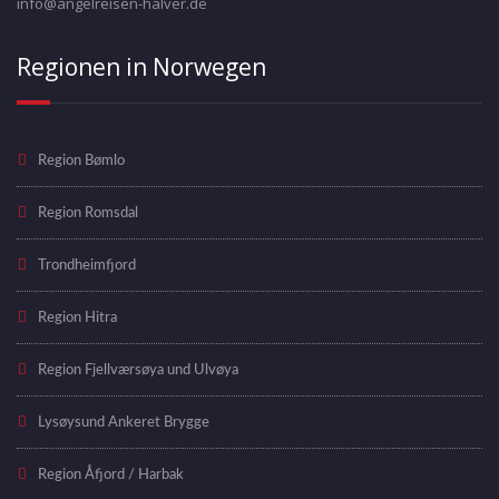
info@angelreisen-halver.de
Regionen in Norwegen
Region Bømlo
Region Romsdal
Trondheimfjord
Region Hitra
Region Fjellværsøya und Ulvøya
Lysøysund Ankeret Brygge
Region Åfjord / Harbak