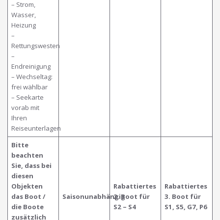
– Strom,
Wasser,
Heizung
–
Rettungswesten
–
Endreinigung
– Wechseltag:
frei wählbar
– Seekarte
vorab mit
Ihren
Reiseunterlagen
Bitte
beachten
Sie, dass bei
diesen
Objekten
Rabattiertes
Rabattiertes
das Boot /
Saisonunabhängig
2. Boot für
3. Boot für
die Boote
S2 – S4
S1, S5, G7, P6
zusätzlich