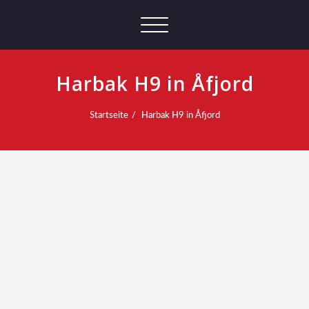
Schalte
Navigation
Harbak H9 in Åfjord
Startseite
Harbak H9 in Åfjord