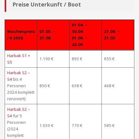
Preise Unterkunft / Boot
01.04. –
Wochenpreis
01.05. –
30.04.
21.09. –
/ € 202
6
31.08.
01.09. –
31.03.
20.09.
Harbak S1 +
1.190 €
893 €
655 €
S5
Harbak S2 –
S4
bis 4
Personen
850 €
638 €
468 €
2024 komplett
renoviert)
Harbak S2 –
S4
für 5
Personen
1.030 €
770 €
585 €
(2024
komplett