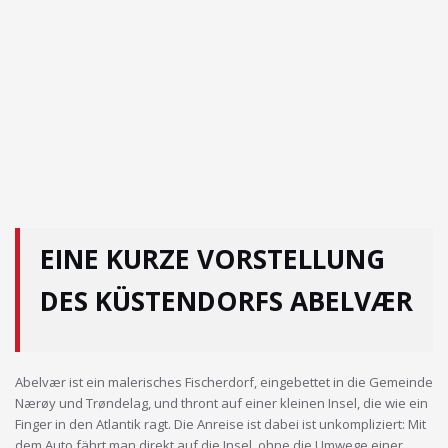
EINE KURZE VORSTELLUNG
DES KÜSTENDORFS ABELVÆR
Abelvær ist ein malerisches Fischerdorf, eingebettet in die Gemeinde
Nærøy und Trøndelag, und thront auf einer kleinen Insel, die wie ein
Finger in den Atlantik ragt. Die Anreise ist dabei ist unkompliziert: Mit
dem Auto fährt man direkt auf die Insel, ohne die Umwege einer