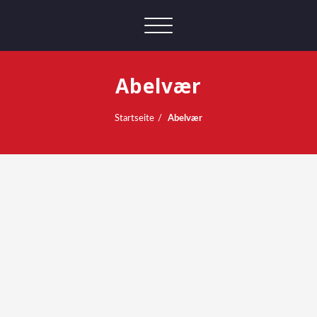
Schalte
Navigation
Abelvær
Startseite
Abelvær