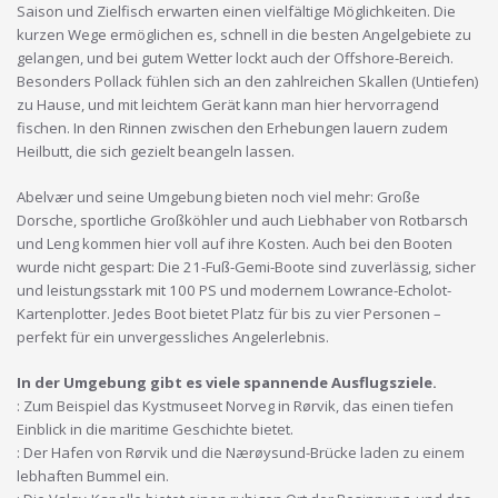
Saison und Zielfisch erwarten einen vielfältige Möglichkeiten. Die
kurzen Wege ermöglichen es, schnell in die besten Angelgebiete zu
gelangen, und bei gutem Wetter lockt auch der Offshore-Bereich.
Besonders Pollack fühlen sich an den zahlreichen Skallen (Untiefen)
zu Hause, und mit leichtem Gerät kann man hier hervorragend
fischen. In den Rinnen zwischen den Erhebungen lauern zudem
Heilbutt, die sich gezielt beangeln lassen.
Abelvær und seine Umgebung bieten noch viel mehr: Große
Dorsche, sportliche Großköhler und auch Liebhaber von Rotbarsch
und Leng kommen hier voll auf ihre Kosten. Auch bei den Booten
wurde nicht gespart: Die 21-Fuß-Gemi-Boote sind zuverlässig, sicher
und leistungsstark mit 100 PS und modernem Lowrance-Echolot-
Kartenplotter. Jedes Boot bietet Platz für bis zu vier Personen –
perfekt für ein unvergessliches Angelerlebnis.
In der Umgebung gibt es viele spannende Ausflugsziele.
: Zum Beispiel das Kystmuseet Norveg in Rørvik, das einen tiefen
Einblick in die maritime Geschichte bietet.
: Der Hafen von Rørvik und die Nærøysund-Brücke laden zu einem
lebhaften Bummel ein.