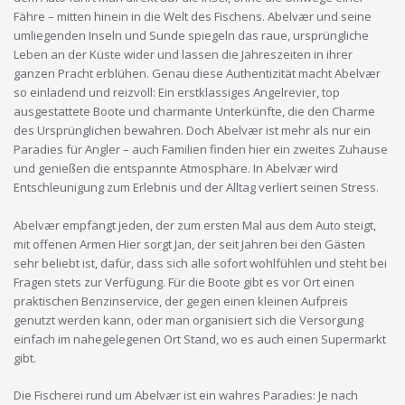
Fähre – mitten hinein in die Welt des Fischens. Abelvær und seine
umliegenden Inseln und Sunde spiegeln das raue, ursprüngliche
Leben an der Küste wider und lassen die Jahreszeiten in ihrer
ganzen Pracht erblühen. Genau diese Authentizität macht Abelvær
so einladend und reizvoll: Ein erstklassiges Angelrevier, top
ausgestattete Boote und charmante Unterkünfte, die den Charme
des Ursprünglichen bewahren. Doch Abelvær ist mehr als nur ein
Paradies für Angler – auch Familien finden hier ein zweites Zuhause
und genießen die entspannte Atmosphäre. In Abelvær wird
Entschleunigung zum Erlebnis und der Alltag verliert seinen Stress.
Abelvær empfängt jeden, der zum ersten Mal aus dem Auto steigt,
mit offenen Armen Hier sorgt Jan, der seit Jahren bei den Gästen
sehr beliebt ist, dafür, dass sich alle sofort wohlfühlen und steht bei
Fragen stets zur Verfügung. Für die Boote gibt es vor Ort einen
praktischen Benzinservice, der gegen einen kleinen Aufpreis
genutzt werden kann, oder man organisiert sich die Versorgung
einfach im nahegelegenen Ort Stand, wo es auch einen Supermarkt
gibt.
Die Fischerei rund um Abelvær ist ein wahres Paradies: Je nach