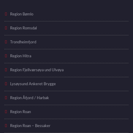
Region Bømlo
Region Romsdal
Trondheimfjord
Region Hitra
Region Fjellværsøya und Ulvøya
Lysøysund Ankeret Brygge
Region Åfjord / Harbak
Region Roan
Region Roan – Bessaker