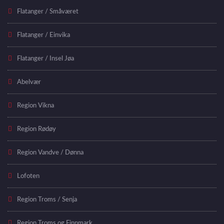
Flatanger / Småværet
Flatanger / Einvika
Flatanger / Insel Jøa
Abelvær
Region Vikna
Region Rødøy
Region Vandve / Dønna
Lofoten
Region Troms / Senja
Region Troms og Finnmark