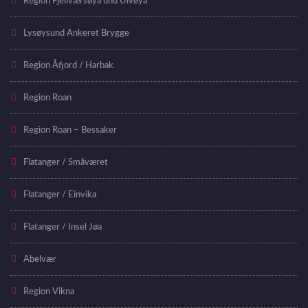
Region Fjellværsøya und Ulvøya
Lysøysund Ankeret Brygge
Region Åfjord / Harbak
Region Roan
Region Roan – Bessaker
Flatanger / Småværet
Flatanger / Einvika
Flatanger / Insel Jøa
Abelvær
Region Vikna