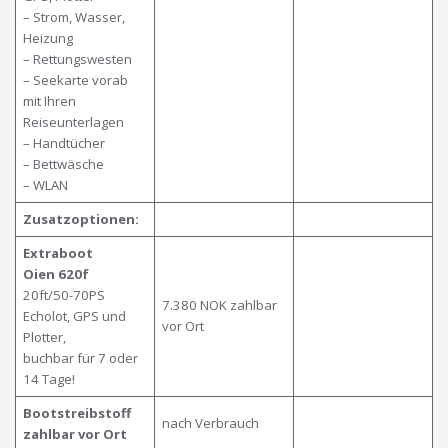
– Strom, Wasser,
Heizung
– Rettungswesten
– Seekarte vorab
mit Ihren
Reiseunterlagen
– Handtücher
– Bettwäsche
– WLAN
Zusatzoptionen:
Extraboot
Oien 620f
20ft/50-70PS
7.380 NOK zahlbar
Echolot, GPS und
vor Ort
Plotter,
buchbar für 7 oder
14 Tage!
Bootstreibstoff
nach Verbrauch
zahlbar vor Ort