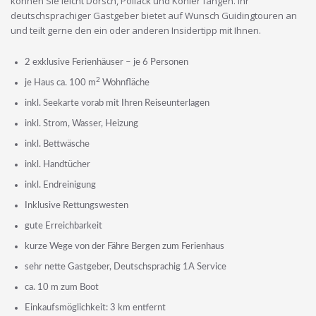
können Sie leicht Dorsch, Pollack und Köhler fangen. Ihr
deutschsprachiger Gastgeber bietet auf Wunsch Guidingtouren an
und teilt gerne den ein oder anderen Insidertipp mit Ihnen.
2 exklusive Ferienhäuser – je 6 Personen
2
je Haus ca. 100 m
Wohnfläche
inkl. Seekarte vorab mit Ihren Reiseunterlagen
inkl. Strom, Wasser, Heizung
inkl. Bettwäsche
inkl. Handtücher
inkl. Endreinigung
Inklusive Rettungswesten
gute Erreichbarkeit
kurze Wege von der Fähre Bergen zum Ferienhaus
sehr nette Gastgeber, Deutschsprachig 1A Service
ca. 10 m zum Boot
Einkaufsmöglichkeit: 3 km entfernt