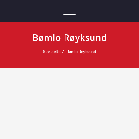
Schalte
Navigation
Bømlo Røyksund
Startseite
Bømlo Røyksund