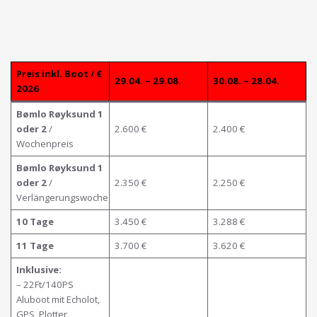
Preis
inkl. Boot
/ €
29.04. – 29.08.
30.08. – 28.04.
202
6
Bømlo Røyksund 1
oder 2
/
2.600 €
2.400 €
Wochenpreis
Bømlo Røyksund 1
oder 2
/
2.350 €
2.250 €
Verlängerungswoche
10 Tage
3.450 €
3.288 €
11 Tage
3.700 €
3.620 €
Inklusive:
– 22Ft/140PS
Aluboot mit Echolot,
GPS, Plotter