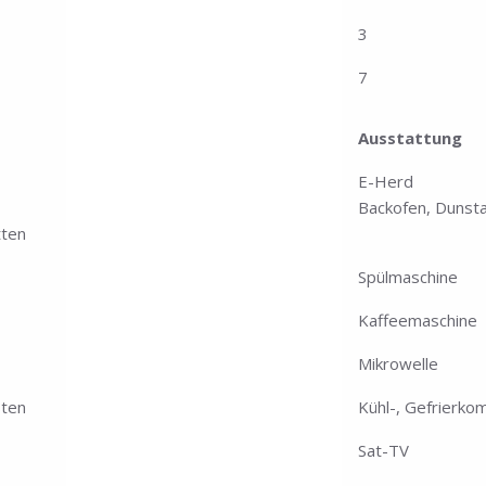
3
7
Ausstattung
E-Herd
Backofen, Dunst
tten
Spülmaschine
Kaffeemaschine
Mikrowelle
sten
Kühl-, Gefrierko
Sat-TV