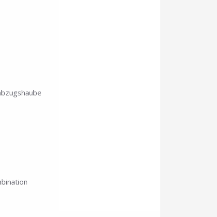
abzugshaube
mbination