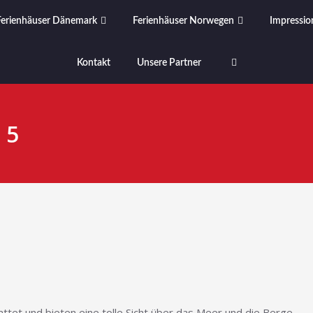
Ferienhäuser Dänemark
Ferienhäuser Norwegen
Impressio
Kontakt
Unsere Partner
 5
ttet und bieten eine tolle Sicht über das Meer und die Berge.