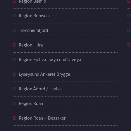
Region Bømlo
Region Romsdal
Trondheimfjord
Region Hitra
Region Fjellværsøya und Ulvøya
Lysøysund Ankeret Brygge
Region Åfjord / Harbak
Region Roan
Region Roan – Bessaker